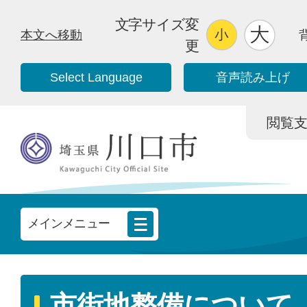
文字サイズ変
本文へ移動
更
Select Language
音声読み上げ
閲覧支援/
メインメニュー
市街地整備について