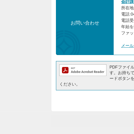
会計課
所在地:
電話:04
電話受
お問い合わせ
年始を
ファック
メール
PDFファイルを
す。お持ちでな
ードボタン
ください。