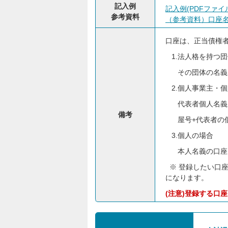
記入例
記入例(PDFファイル:
参考資料
（参考資料）口座名義
口座は、正当債権
1.法人格を持つ
その団体の名義
2.個人事業主・
代表者個人名義
備考
屋号+代表者の個
3.個人の場合
本人名義の口座
※ 登録したい口
になります。
(注意)登録する口