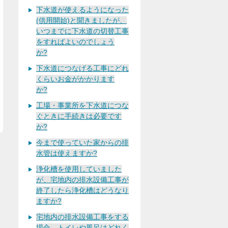
下水道が使えるようになった
(供用開始)と聞きましたが、
いつまでに下水道の切替工事
をすればよいのでしょう
か?
下水道につなげる工事にどれ
くらいお金がかかります
か?
工場・事業所を下水道につな
ぐときに手続きは必要です
か?
今まで使っていた家からの排
水管は使えますか?
浄化槽を使用していました
が、宅地内の排水設備工事が
終了したら浄化槽はどうなり
ますか?
宅地内の排水設備工事をする
場合、トイレや風呂はどれく