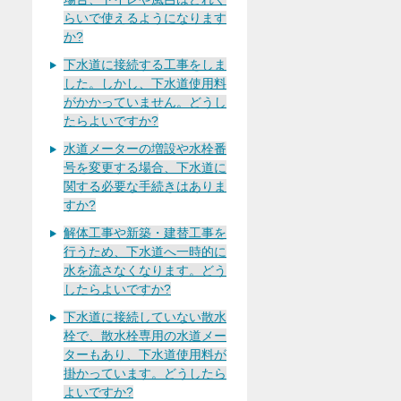
らいで使えるようになります
か?
下水道に接続する工事をしま
した。しかし、下水道使用料
がかかっていません。どうし
たらよいですか?
水道メーターの増設や水栓番
号を変更する場合、下水道に
関する必要な手続きはありま
すか?
解体工事や新築・建替工事を
行うため、下水道へ一時的に
水を流さなくなります。どう
したらよいですか?
下水道に接続していない散水
栓で、散水栓専用の水道メー
ターもあり、下水道使用料が
掛かっています。どうしたら
よいですか?