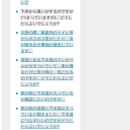
いて
下水から臭いがするのですが
(つまっていますが)、どうし
たらよいでしょうか?
大雨の際、家庭内のトイレ等
からボコボコ音がしたり、水
が噴き出す事例が発生してい
ます。
道路にある下水道のマンホー
ルがガタついていて、車が通
るたびに音が鳴り、気になる
のですが、どうしたらよいで
しょうか?
家の前に下水道が入っている
か確認したいのですが。
家の前の道路に下水道が入っ
ていると聞きました。下水道
につなぎたいのですがどうし
たらよいでしょうか?