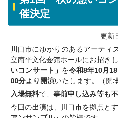
催決定
更新日
川口市にゆかりのあるアーティ
立南平文化会館ホールにお招き
いコンサート」
を
令和8年10月1
00分より開演
いたします。（開場
入場無料
で、
事前申し込み等も
今回の出演は、川口市を拠点と
アンサンブル』
の皆様です。