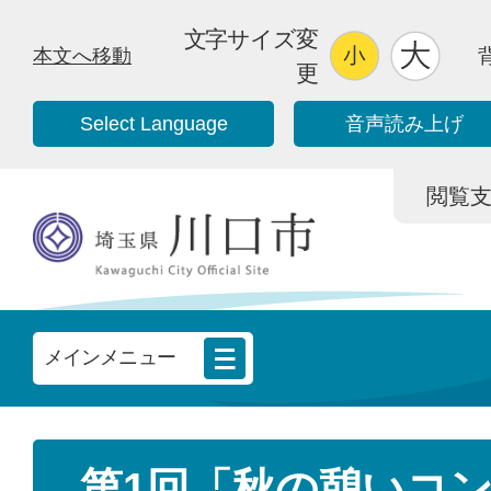
文字サイズ変
本文へ移動
更
Select Language
音声読み上げ
閲覧支援/
メインメニュー
第1回「秋の憩いコ