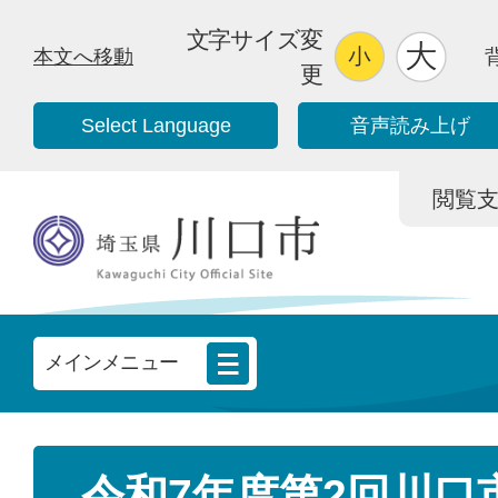
文字サイズ変
本文へ移動
更
Select Language
音声読み上げ
閲覧支援/
メインメニュー
令和7年度第2回川口