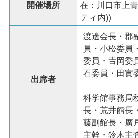
開催場所
在：川口市上青木3
ティ内))
渡邊会長・郡
員・小松委員
委員・𠮷岡委
石委員・田實
出席者
科学館事務局
長・荒井館長
藤副館長・廣
主幹・鈴木主