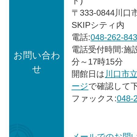
ド)
〒333-0844川口
SKIPシティ内
電話:
048-262-84
電話受付時間:施
お問い合わ
分～17時15分
せ
開館日は
川口市
ージ
で確認して
ファックス:
048-
メールでのお問