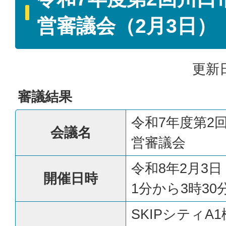
営審議会（2月3日）
更新日
審議結果
令和7年度第2
会議名
営審議会
令和8年2月3
開催日時
1分から3時30
SKIPシティA