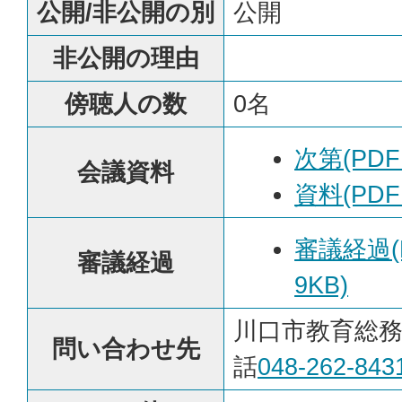
公開/非公開の別
公開
非公開の理由
傍聴人の数
0名
次第(PDF
会議資料
資料(PDF
審議経過(
審議経過
9KB)
川口市教育総務
問い合わせ先
話
048-262-843