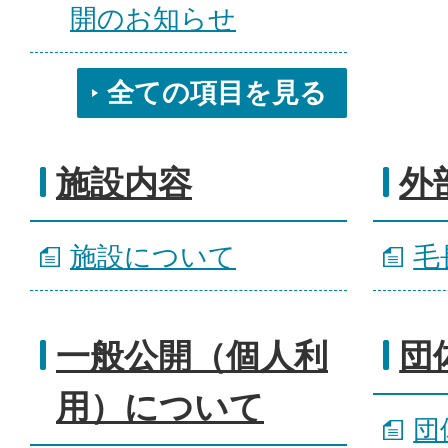
開のお知らせ
全ての項目を見る
施設内容
外
施設について
毛
一般公開（個人利
団
用）について
団