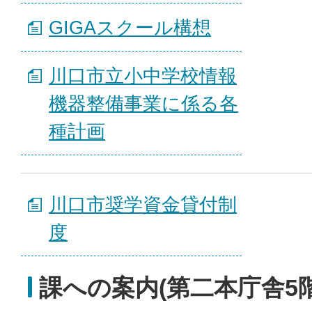
GIGAスクール構想
川口市立小中学校情報
機器整備事業に係る各
種計画
川口市奨学資金貸付制
度
課への案内(第二本庁舎5階