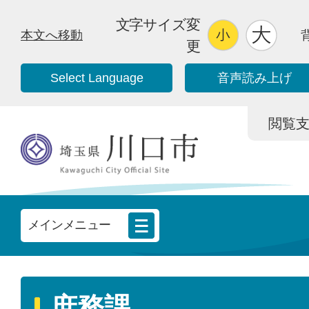
文字サイズ変
本文へ移動
更
Select Language
音声読み上げ
閲覧支援/
メインメニュー
庶務課