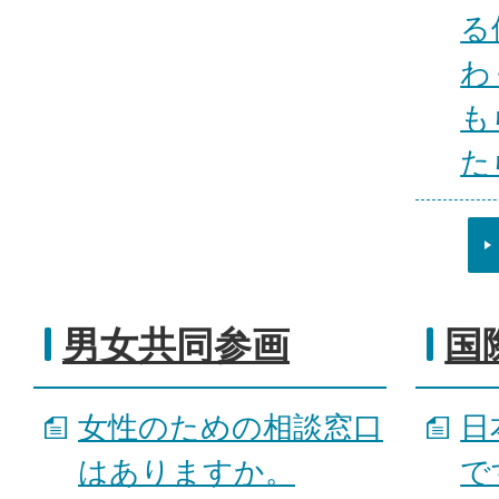
る
わ
も
た
男女共同参画
国
女性のための相談窓口
日
はありますか。
で