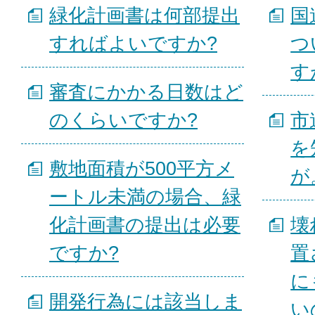
緑化計画書は何部提出
国
すればよいですか?
つ
す
審査にかかる日数はど
のくらいですか?
市
を
敷地面積が500平方メ
が
ートル未満の場合、緑
化計画書の提出は必要
壊
ですか?
置
に
開発行為には該当しま
い