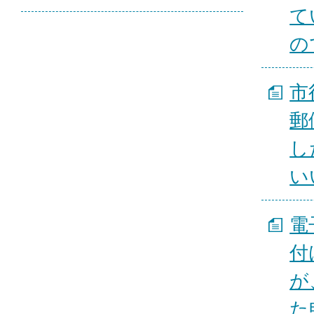
て
の
市
郵
し
い
電
付
が
た