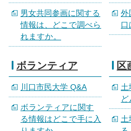
男女共同参画に関する
外
情報は、どこで調べら
口
れますか。
ボランティア
区
川口市民大学 Q&A
土
ど
ボランティアに関す
る情報はどこで手に入
土
りますか。
る