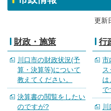
更新日
財政・施策
行
川口市の財政状況(予
市
算・決算等)について
ス
教えてください。
は
で
決算書の閲覧をしたい
のですが?
川