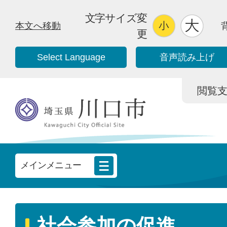
文字サイズ変
本文へ移動
更
Select Language
音声読み上げ
閲覧支援/
メインメニュー
社会参加の促進