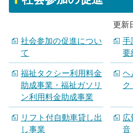
更新日
社会参加の促進につい
手
て
要
福祉タクシー利用料金
ヘ
助成事業・福祉ガソリ
ク
ン利用料金助成事業
リフト付自動車貸し出
広
し事業
音