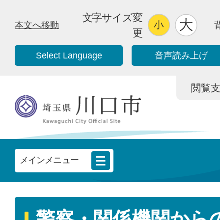
文字サイズ変
本文へ移動
更
Select Language
音声読み上げ
閲覧支援/
メインメニュー
警察・関係機関から