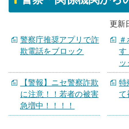
更新日
警察庁推奨アプリで詐
＃
欺電話をブロック
す
ッ
【警報】ニセ警察詐欺
特
に注意！！若者の被害
て
急増中！！！！