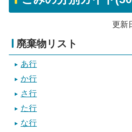
更新日
廃棄物リスト
あ行
か行
さ行
た行
な行