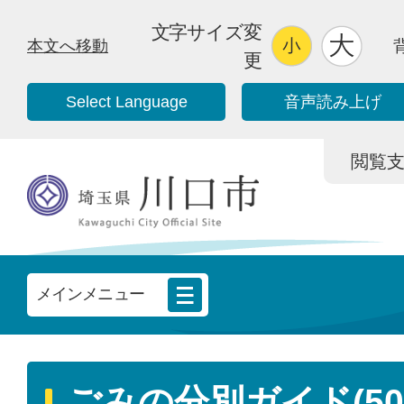
文字サイズ変
本文へ移動
更
Select Language
音声読み上げ
閲覧支援/
メインメニュー
ごみの分別ガイド(50