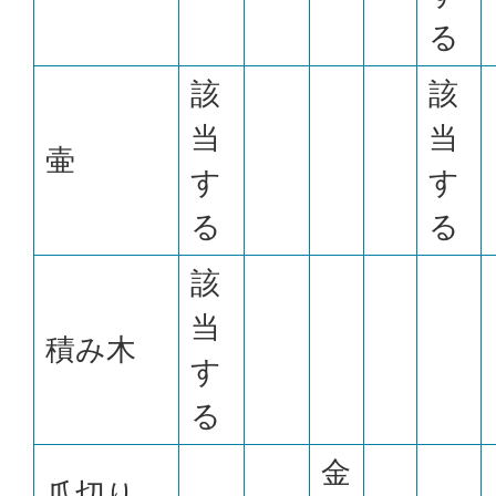
る
該
該
当
当
壷
す
す
る
る
該
当
積み木
す
る
金
爪切り