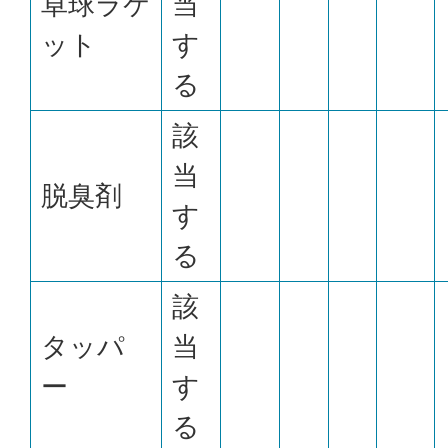
卓球ラケ
当
ット
す
る
該
当
脱臭剤
す
る
該
タッパ
当
ー
す
る