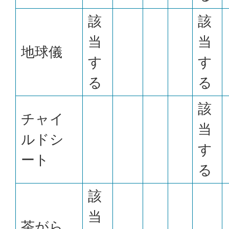
該
該
当
当
地球儀
す
す
る
る
該
チャイ
当
ルドシ
す
ート
る
該
当
茶がら