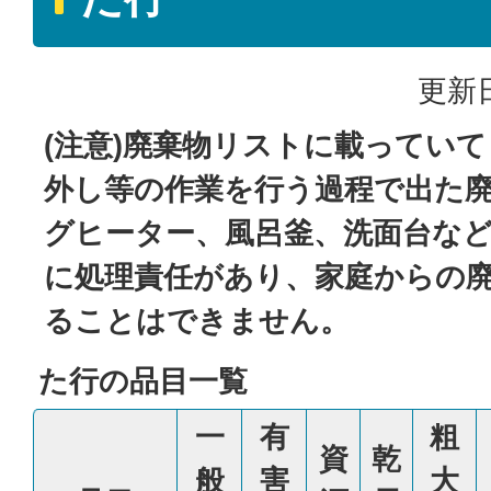
更新日
(注意)廃棄物リストに載ってい
外し等の作業を行う過程で出た廃
グヒーター、風呂釜、洗面台な
に処理責任があり、家庭からの
ることはできません。
た行の品目一覧
一
有
粗
資
乾
般
害
大