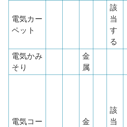
該
電気カー
当
ペット
す
る
電気かみ
金
そり
属
該
電気コー
金
当