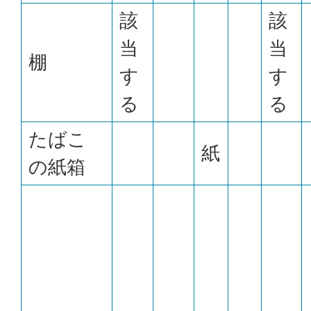
該
該
当
当
棚
す
す
る
る
たばこ
紙
の紙箱