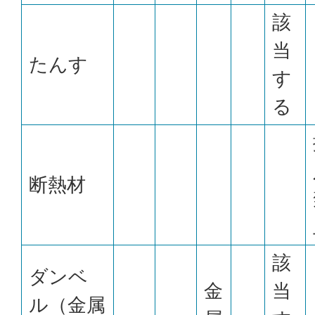
該
当
たんす
す
る
断熱材
該
ダンベ
金
当
ル（金属