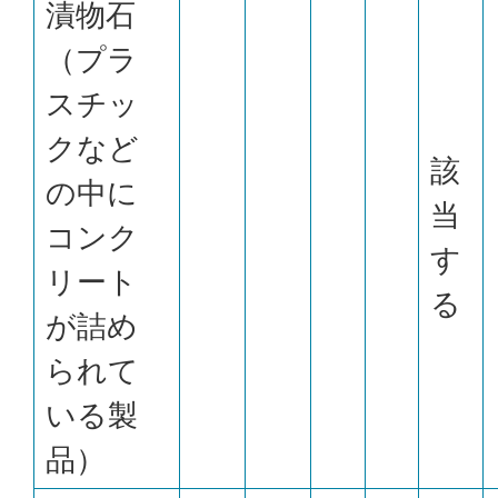
漬物石
（プラ
スチッ
クなど
該
の中に
当
コンク
す
リート
る
が詰め
られて
いる製
品）