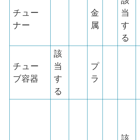
該
チュー
金
当
ナー
属
す
る
該
チュー
当
プ
ブ容器
す
ラ
る
該