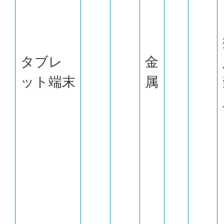
タブレ
金
ット端末
属