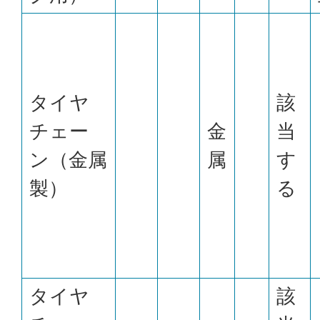
タイヤ
該
チェー
金
当
ン（金属
属
す
製）
る
タイヤ
該