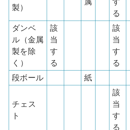
属
す
製）
る
ダンベ
該
該
ル（金属
当
当
製を除
す
す
く）
る
る
段ボール
紙
該
チェス
当
ト
す
る