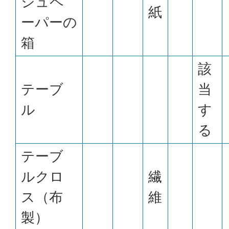
シュペ
紙
ーパーの
箱
該
テーブ
当
ル
す
る
テーブ
ルクロ
繊
ス（布
維
製）