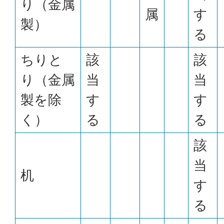
り（金属
属
す
製）
る
ちりと
該
該
り（金属
当
当
製を除
す
す
く）
る
る
該
当
机
す
る