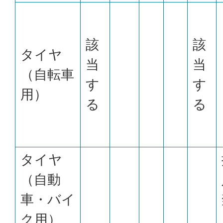
該
該
タイヤ
当
当
（自転車
す
す
用）
る
る
タイヤ
（自動
車・バイ
ク用）