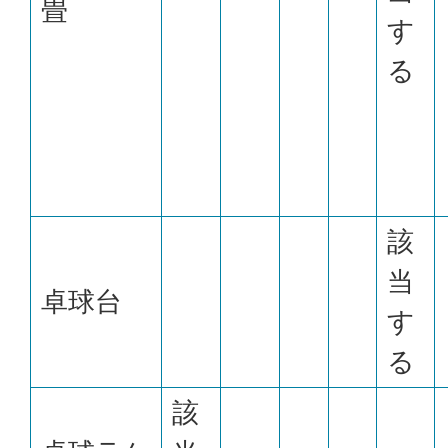
畳
す
る
該
当
卓球台
す
る
該