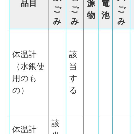
品目
源
電
ご
ご
ご
物
池
み
み
み
体温計
該
（水銀使
当
用のも
す
の）
る
該
体温計