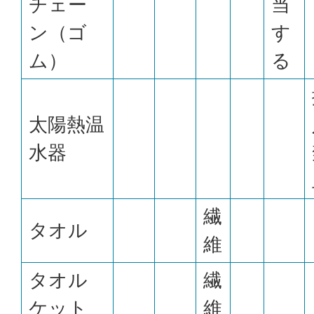
チェー
当
ン（ゴ
す
ム）
る
太陽熱温
水器
繊
タオル
維
タオル
繊
ケット
維