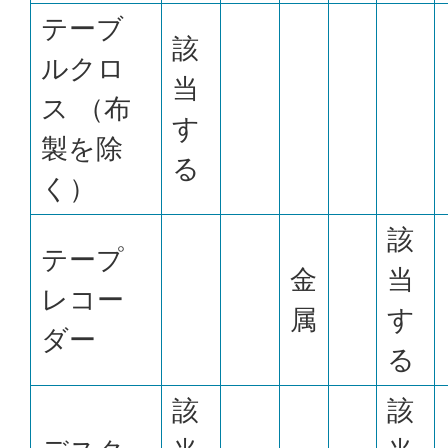
テーブ
該
ルクロ
当
ス （布
す
製を除
る
く）
該
テープ
金
当
レコー
属
す
ダー
る
該
該