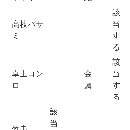
該
高枝バサ
当
ミ
す
る
該
卓上コン
金
当
ロ
属
す
る
該
当
竹串