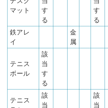
デスク
当
当
マット
す
す
る
る
鉄アレ
金
イ
属
該
テニス
当
ボール
す
る
該
該
テニス
当
当