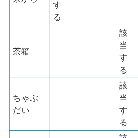
す
る
該
当
茶箱
す
る
該
ちゃぶ
当
だい
す
る