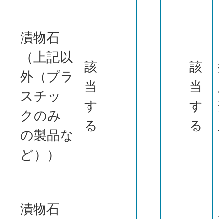
漬物石
（上記以
該
該
外（プラ
当
当
スチッ
す
す
クのみ
る
る
の製品な
ど））
漬物石