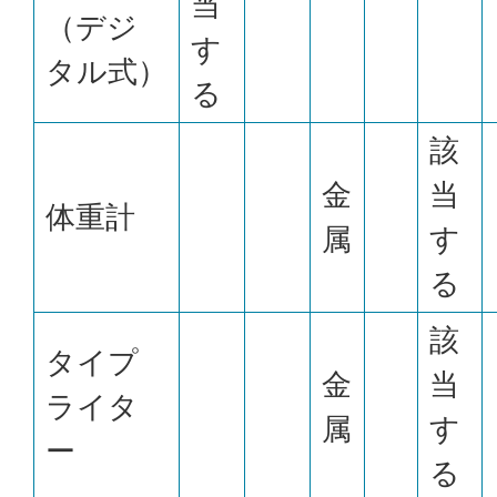
当
（デジ
す
タル式）
る
該
金
当
体重計
属
す
る
該
タイプ
金
当
ライタ
属
す
ー
る