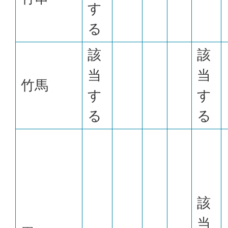
す
る
該
該
当
当
竹馬
す
す
る
る
該
当