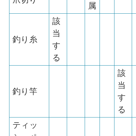
属
該
当
釣り糸
す
る
該
当
釣り竿
す
る
ティッ