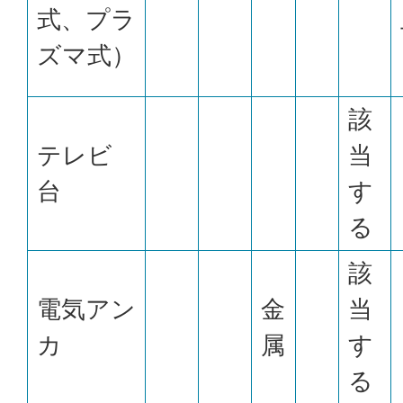
式、プラ
ズマ式）
該
テレビ
当
台
す
る
該
電気アン
金
当
カ
属
す
る