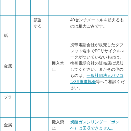
該当
40センチメートルを超えるも
する
のは粗大ごみです。
紙
携帯電話会社が販売したタブ
レット端末でPCリサイクルマ
ークがついていないものは、
搬入禁
携帯電話会社の販売店に返却
金属
止
してください。またその他の
ものは、
一般社団法人パソコ
ン3R推進協会
等へご相談くだ
さい。
プラ
搬入禁
炭酸ガスシリンダー（ボン
金属
止
ベ）は回収できません。