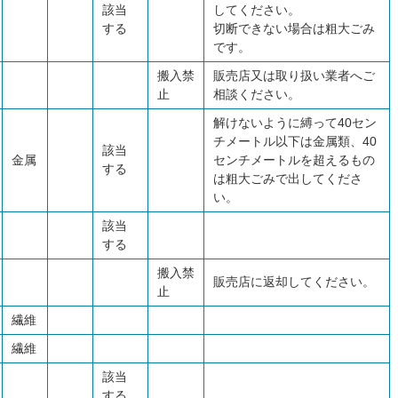
該当
してください。
する
切断できない場合は粗大ごみ
です。
搬入禁
販売店又は取り扱い業者へご
止
相談ください。
解けないように縛って40セン
チメートル以下は金属類、40
該当
金属
センチメートルを超えるもの
する
は粗大ごみで出してくださ
い。
該当
する
搬入禁
販売店に返却してください。
止
繊維
繊維
該当
する