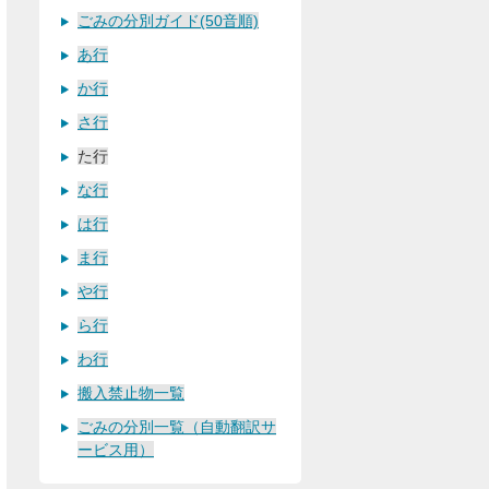
ごみの分別ガイド(50音順)
あ行
か行
さ行
た行
な行
は行
ま行
や行
ら行
わ行
搬入禁止物一覧
ごみの分別一覧（自動翻訳サ
ービス用）