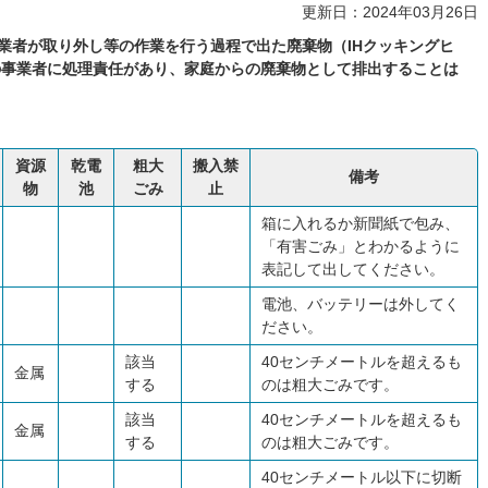
更新日：2024年03月26日
事業者が取り外し等の作業を行う過程で出た廃棄物（IHクッキングヒ
の事業者に処理責任があり、家庭からの廃棄物として排出することは
資源
乾電
粗大
搬入禁
備考
物
池
ごみ
止
箱に入れるか新聞紙で包み、
「有害ごみ」とわかるように
表記して出してください。
電池、バッテリーは外してく
ださい。
該当
40センチメートルを超えるも
金属
する
のは粗大ごみです。
該当
40センチメートルを超えるも
金属
する
のは粗大ごみです。
40センチメートル以下に切断