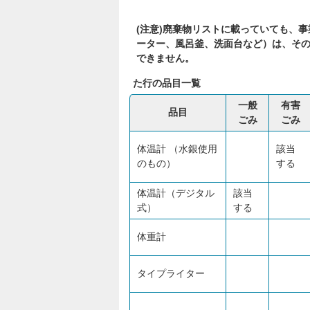
(注意)廃棄物リストに載っていても、
ーター、風呂釜、洗面台など）は、そ
できません。
た行の品目一覧
一般
有害
品目
ごみ
ごみ
体温計 （水銀使用
該当
のもの）
する
体温計（デジタル
該当
式）
する
体重計
タイプライター