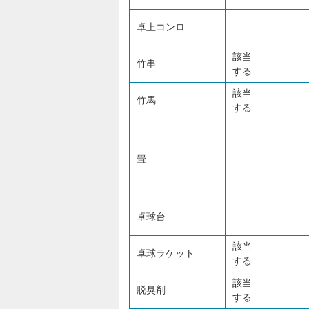
卓上コンロ
該当
竹串
する
該当
竹馬
する
畳
卓球台
該当
卓球ラケット
する
該当
脱臭剤
する