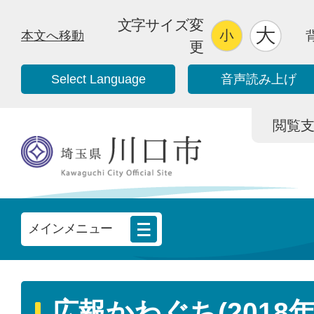
文字サイズ変
本文へ移動
更
Select Language
音声読み上げ
閲覧支援/
メインメニュー
広報かわぐち(2018年