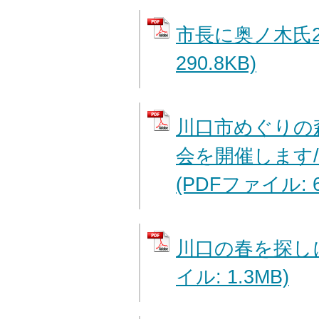
市長に奥ノ木氏2
290.8KB)
川口市めぐりの
会を開催します/
(PDFファイル: 6
川口の春を探しに
イル: 1.3MB)