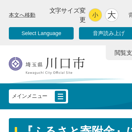
文字サイズ変
本文へ移動
更
Select Language
音声読み上げ
閲覧支援/
メインメニュー
『ふるさと寄附金』