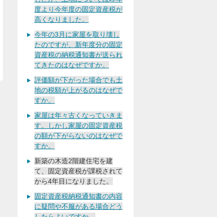
度より今年度の固定資産税が
高くなりました。
今年の3月に家屋を取り壊し
たのですが、新年度分の固定
資産税の納税通知書が送られ
てきたのはなぜですか。
評価額が下がった場合でも土
地の税額が上がるのはなぜで
すか。
家屋は年々古くなっていきま
す。しかし家屋の固定資産税
の額が下がらないのはなぜで
すか。
新築の木造2階建住宅を建
て、固定資産税が課税されて
から4年目になりました。
固定資産税納税通知書の内容
に疑問や不服がある場合どう
したらよいですか。