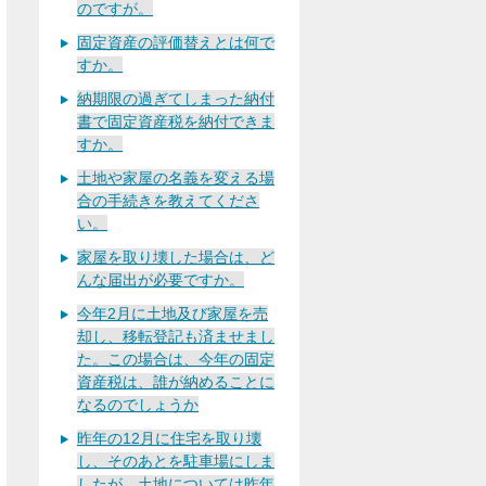
のですが。
固定資産の評価替えとは何で
すか。
納期限の過ぎてしまった納付
書で固定資産税を納付できま
すか。
土地や家屋の名義を変える場
合の手続きを教えてくださ
い。
家屋を取り壊した場合は、ど
んな届出が必要ですか。
今年2月に土地及び家屋を売
却し、移転登記も済ませまし
た。この場合は、今年の固定
資産税は、誰が納めることに
なるのでしょうか
昨年の12月に住宅を取り壊
し、そのあとを駐車場にしま
したが、土地については昨年