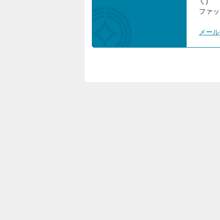
く)
ファック
メール