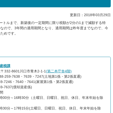
更新日：2018年03月29日
メートルまで、新築後の一定期間に限り税額が2分の1まで減額する特
なので、3年間の適用期間となり、適用期間は昨年度までなので、今
たためです。
産税課
〒332-8601川口市青木2-1-1
(第二本庁舎4階)
48-259-7638・7639・7247(土地第1係・第2係直通)
259-7246・7640・7641(家屋第1係・第2係直通)
259-7637(償却資産係)
間
9時00分～16時30分（土曜日、日曜日、祝日、休日、年末年始を除
8時30分～17時15分(土曜日、日曜日、祝日、休日、年末年始を除