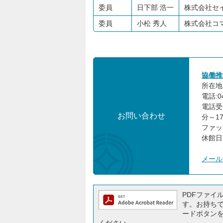
委員
日下部 浩一
株式会社セイ
委員
小松 秀人
株式会社コ
協働推
所在地:
電話:04
電話受
お問い合わせ
分～1
ファック
休館日
メール
PDFファイルを
す。お持ちでな
ードボタン