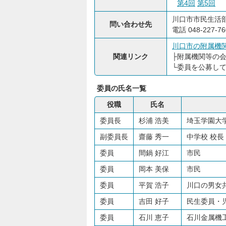
第4回
第5回
川口市市民生活
問い合わせ先
電話 048-227-76
川口市の附属機
関連リンク
├
附属機関等の
└
委員を公募し
委員の氏名一覧
役職
氏名
委員長
杉浦 浩美
埼玉学園大学
副委員長
齋藤 秀一
中学校 校長
委員
間鍋 好江
市民
委員
岡本 美保
市民
委員
平賀 浩子
川口の男女
委員
吉田 好子
民生委員・
委員
石川 恵子
石川金属機