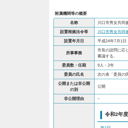
附属機関等の概要
名称
川口市男女共同
設置根拠法令等
川口市男女共同参画
設置年月日
平成24年7月1日
市長の諮問に応
所掌事務
審議する。
委員数・任期
9人・2年
委員の氏名
次の表「委員の
公開または非公開
公開
の別
非公開理由
−
令和2年
第1回