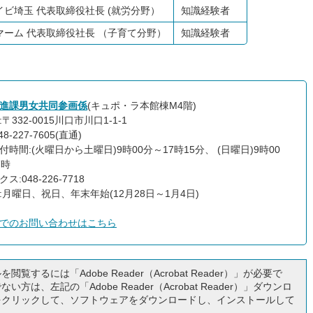
ビ埼玉 代表取締役社長 (就労分野）
知識経験者
マーム 代表取締役社長 （子育て分野）
知識経験者
進課男女共同参画係
(キュポ・ラ本館棟M4階)
〒332-0015川口市川口1-1-1
8-227-7605(直通)
付時間:(火曜日から土曜日)9時00分～17時15分、 (日曜日)9時00
7時
ス:048-226-7718
:月曜日、祝日、年末年始(12月28日～1月4日)
でのお問い合わせはこちら
閲覧するには「Adobe Reader（Acrobat Reader）」が必要で
い方は、左記の「Adobe Reader（Acrobat Reader）」ダウンロ
をクリックして、ソフトウェアをダウンロードし、インストールして