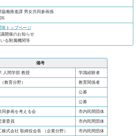
部協働推進課
男女共同参画係
05
関等トップページ
会議開催のお知らせ
ている附属機関等
備考
 人間学部 教授
学識経験者
 （教育分野）
教育関係者
公募
公募
共同参画を考える会
市内民間団体
児童委員
市内民間団体
工株式会社 取締役会長 （企業分野）
市内民間団体