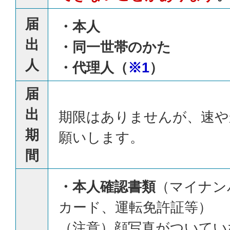
届
・本人
出
・同一世帯のかた
人
・代理人（
※1
）
届
出
期限はありませんが、速や
期
願いします。
間
・本人確認書類
（マイナン
カード、運転免許証等）
（注意）顔写真がついてい