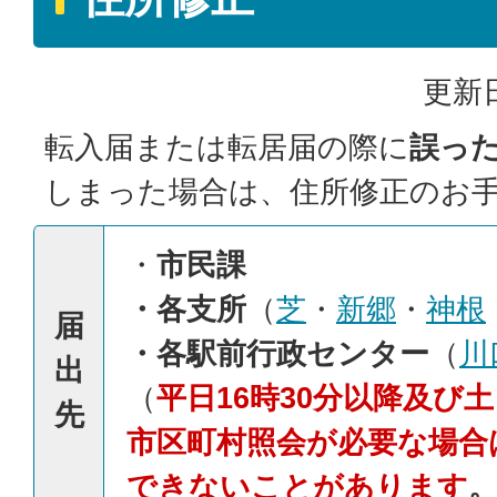
更新日
転入届または転居届の際に
誤っ
しまった場合は、住所修正のお
・
市民課
・各支所
（
芝
・
新郷
・
神根
届
・各駅前行政センター
（
川
出
（
平日16時30分以降及び
先
市区町村照会が必要な場合
できないことがあります