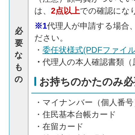
は、
2点以上
での確認にな
※1
代理人が申請する場合
必
ださい。
要
・
委任状様式(PDFファイル:7
な
・
代理人の本人確認書類（
も
の
お持ちのかたのみ必
・マイナンバー（個人番号
・住民基本台帳カード
・在留カード