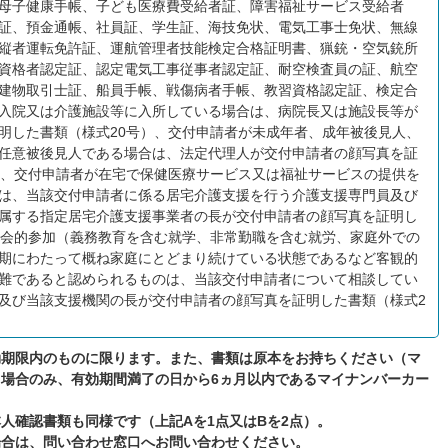
母子健康手帳、子ども医療費受給者証、障害福祉サービス受給者
証、預金通帳、社員証、学生証、海技免状、電気工事士免状、無線
縦者運転免許証、運航管理者技能検定合格証明書、猟銃・空気銃所
資格者認定証、認定電気工事従事者認定証、耐空検査員の証、航空
建物取引士証、船員手帳、戦傷病者手帳、教習資格認定証、検定合
入院又は介護施設等に入所している場合は、病院長又は施設長等が
明した書類（様式20号）、交付申請者が未成年者、成年被後見人、
任意被後見人である場合は、法定代理人が交付申請者の顔写真を証
）、交付申請者が在宅で保健医療サービス又は福祉サービスの提供を
は、当該交付申請者に係る居宅介護支援を行う介護支援専門員及び
属する指定居宅介護支援事業者の長が交付申請者の顔写真を証明し
社会的参加（義務教育を含む就学、非常勤職を含む就労、家庭外での
期にわたって概ね家庭にとどまり続けている状態であるなど客観的
難であると認められるものは、当該交付申請者について相談してい
及び当該支援機関の長が交付申請者の顔写真を証明した書類（様式2
効期限内のものに限ります。また、書類は原本をお持ちください（マ
場合のみ、有効期間満了の日から6ヵ月以内であるマイナンバーカー
人確認書類も同様です（上記Aを1点又はBを2点）。
場合は、問い合わせ窓口へお問い合わせください。