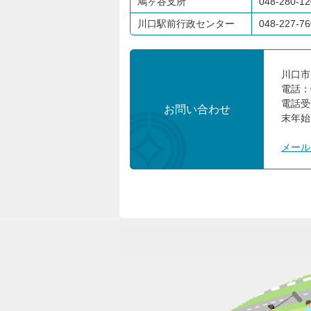
鳩ヶ谷支所
048-280-12
川口駅前行政センター
048-227-76
川口市
電話：
電話受
お問い合わせ
末年始
メール