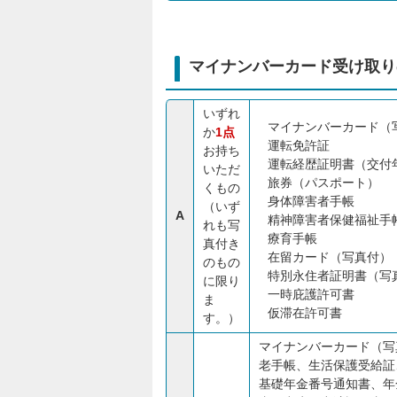
マイナンバーカード受け取り
いずれ
マイナンバーカード（
か
1点
運転免許証
お持ち
運転経歴証明書（交付年
いただ
旅券（パスポート）
くもの
身体障害者手帳
（いず
A
精神障害者保健福祉手
れも写
療育手帳
真付き
在留カード（写真付）
のもの
特別永住者証明書（写
に限り
一時庇護許可書
ま
仮滞在許可書
す。）
マイナンバーカード（写
老手帳、生活保護受給証
基礎年金番号通知書、年