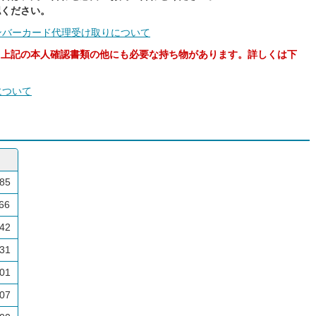
認ください。
ンバーカード代理受け取りについて
、上記の本人確認書類の他にも必要な持ち物があります。詳しくは下
について
85
66
42
31
01
07