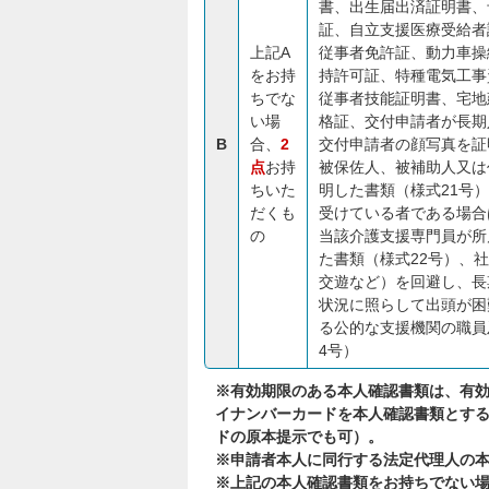
書、出生届出済証明書、
証、自立支援医療受給者
上記A
従事者免許証、動力車操
をお持
持許可証、特種電気工事
ちでな
従事者技能証明書、宅地
い場
格証、交付申請者が長期
B
合、
2
交付申請者の顔写真を証
点
お持
被保佐人、被補助人又は
ちいた
明した書類（様式21号
だくも
受けている者である場合
の
当該介護支援専門員が所
た書類（様式22号）、
交遊など）を回避し、長
状況に照らして出頭が困
る公的な支援機関の職員
4号）
※有効期限のある本人確認書類は、有
イナンバーカードを本人確認書類とする
ドの原本提示でも可）。
※申請者本人に同行する法定代理人の本
※上記の本人確認書類をお持ちでない