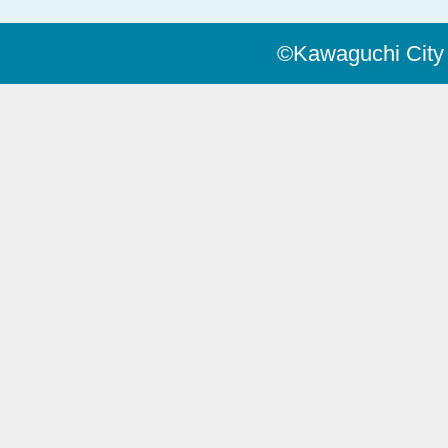
©Kawaguchi City