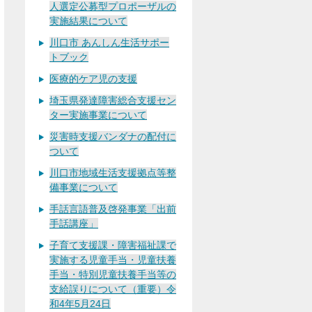
人選定公募型プロポーザルの
実施結果について
川口市 あんしん生活サポー
トブック
医療的ケア児の支援
埼玉県発達障害総合支援セン
ター実施事業について
災害時支援バンダナの配付に
ついて
川口市地域生活支援拠点等整
備事業について
手話言語普及啓発事業「出前
手話講座」
子育て支援課・障害福祉課で
実施する児童手当・児童扶養
手当・特別児童扶養手当等の
支給誤りについて（重要）令
和4年5月24日