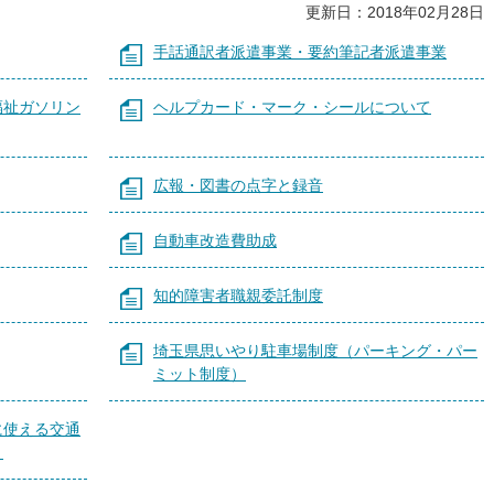
更新日：2018年02月28日
手話通訳者派遣事業・要約筆記者派遣事業
福祉ガソリン
ヘルプカード・マーク・シールについて
広報・図書の点字と録音
自動車改造費助成
知的障害者職親委託制度
埼玉県思いやり駐車場制度（パーキング・パー
ミット制度）
に使える交通
！