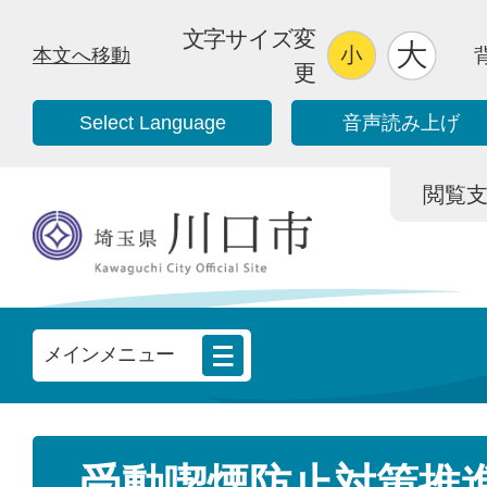
文字サイズ変
本文へ移動
更
Select Language
音声読み上げ
閲覧支援/
メインメニュー
受動喫煙防止対策推