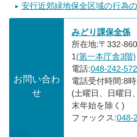
安行近郊緑地保全区域の行為
みどり課保全係
所在地:〒332-86
1
(第一本庁舎3階)
電話:
048-242-57
お問い合わ
電話受付時間:8時
せ
(土曜日、日曜日
末年始を除く)
ファックス:
048-