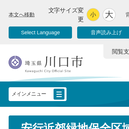
文字サイズ変
本文へ移動
更
Select Language
音声読み上げ
閲覧支援/
メインメニュー
安行近郊緑地保全区