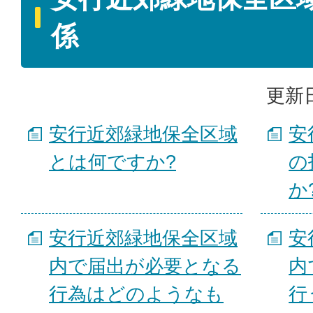
係
更新日
安行近郊緑地保全区域
安
とは何ですか?
の
か
安行近郊緑地保全区域
安
内で届出が必要となる
内
行為はどのようなも
行