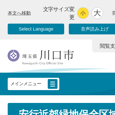
文字サイズ変
本文へ移動
更
Select Language
音声読み上げ
閲覧支援/
メインメニュー
安行近郊緑地保全区