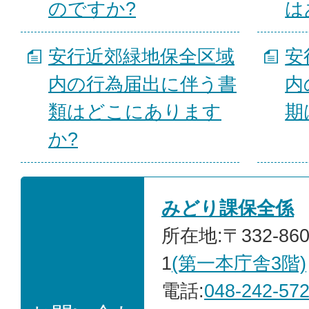
のですか?
は
安行近郊緑地保全区域
安
内の行為届出に伴う書
内
類はどこにあります
期
か?
みどり課保全係
所在地:〒332-86
1
(第一本庁舎3階)
電話:
048-242-57