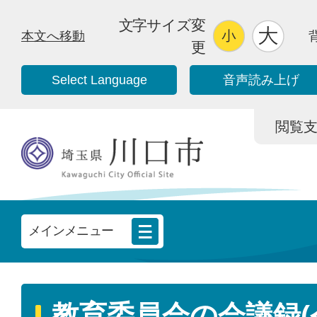
文字サイズ変
本文へ移動
更
Select Language
音声読み上げ
閲覧支援/
メインメニュー
教育委員会の会議録(