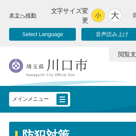
文字サイズ変
本文へ移動
更
Select Language
音声読み上げ
閲覧支援/
メインメニュー
防犯対策