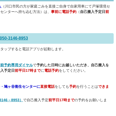
入
（川口市民の方が家庭ごみを直接ご自身で自家用車にて戸塚環境セ
生センターへ持ち込む方法）は、
事前に電話予約
（
自己搬入予定日
前
3146-8953
接タップすると電話アプリが起動します。
事前予約専用ダイヤル
で
予約した日時にお越しいただき、自己搬入を
搬入予定日
前平日17時まで
に
電話予約
をしてください。
ー・鳩ヶ谷衛生センターに
直接電話
をしても
予約
を行うことは
できま
46－8953）
で自己搬入予定
前平日17時まで
の予約をお願いしま