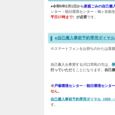
●令和5年2月1日から
家庭ごみの自己搬
ンター・朝日環境センター・鳩ヶ谷衛
平日17時まで
）
が必要
です。
●自己搬入事前予約専用ダイヤル050-
※スマートフォンをお持ちのかたは直
自己搬入を希望する川口市民の方は、
行っていただく
ことになります。
自己
※
戸塚環境センター・朝日環境センタ
せん。
自己搬入事前予約専用ダイヤル（050－31
す。