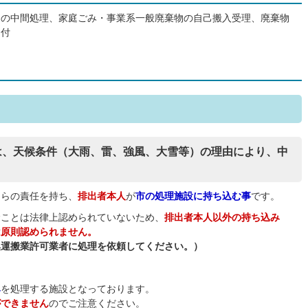
物の中間処理、家庭ごみ・事業系一般廃棄物の自己搬入受理、廃棄物
受付
は、天候条件（大雨、雷、強風、大雪等）の理由により、中
自らの責任を持ち、
排出者本人
が
市の処理施設に持ち込む事
です。
むことは法律上認められていないため、
排出者本人以外の持ち込み
は原則認められません。
集運搬業許可業者に処理を依頼してください。）
み
を処理する施設となっております。
ができません
のでご注意ください。