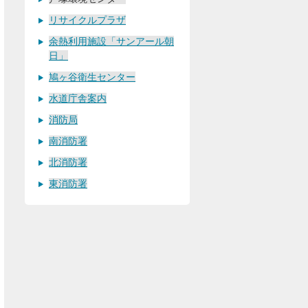
リサイクルプラザ
余熱利用施設「サンアール朝
日」
鳩ヶ谷衛生センター
水道庁舎案内
消防局
南消防署
北消防署
東消防署