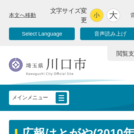
文字サイズ変
本文へ移動
更
Select Language
音声読み上げ
閲覧支援/
メインメニュー
広報はとがや(2010年