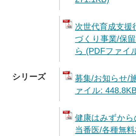
次世代育成支援
づくり事業/保留
ら (PDFファイル:
シリーズ
募集/お知らせ/施
ァイル: 448.8KB
健康はみずから
当番医/各種無料