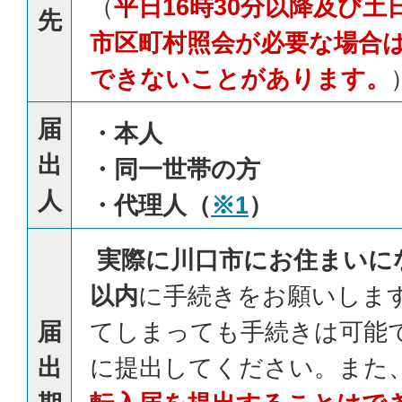
（
平日16時30分以降及び
先
市区町村照会が必要な場合
できないことがあります。
届
・本人
出
・同一世帯の方
人
・代理人（
※1
）
実際に川口市にお住まいに
以内
に手続きをお願いします
届
てしまっても手続きは可能
出
に提出してください。また