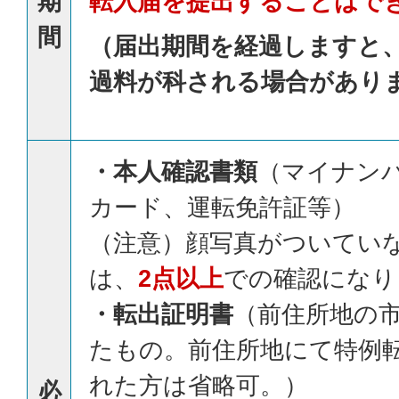
期
転入届を提出することはで
間
（届出期間を経過しますと
過料が科される場合があり
・本人確認書類
（マイナン
カード、運転免許証等）
（注意）顔写真がついてい
は、
2点以上
での確認になり
・転出証明書
（前住所地の
たもの。前住所地にて特例
れた方は省略可。）
必