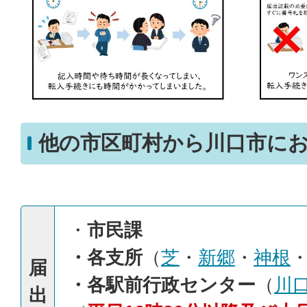
他の市区町村から川口市に
・
市民課
・各支所
（
芝
・
新郷
・
神根
届
・各駅前行政センター
（
川
出