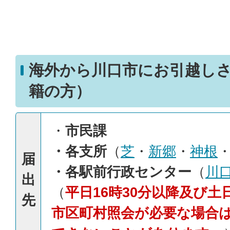
海外から川口市にお引越し
籍の方）
・
市民課
・各支所
（
芝
・
新郷
・
神根
届
・各駅前行政センター
（
川
出
（
平日16時30分以降及び
先
市区町村照会が必要な場合