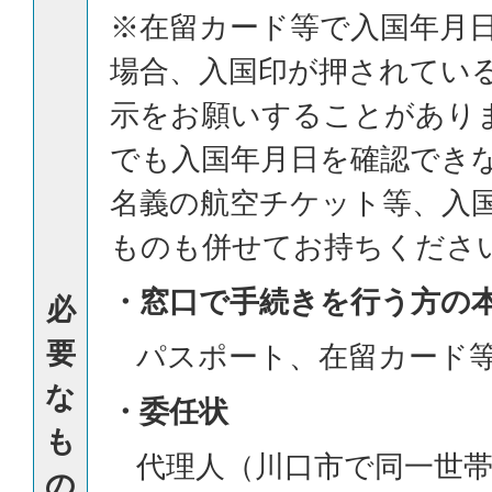
※在留カード等で入国年月
場合、入国印が押されてい
示をお願いすることがあり
でも入国年月日を確認でき
名義の航空チケット等、入
ものも併せてお持ちくださ
・窓口で手続きを行う方の
必
要
パスポート、在留カード
な
・委任状
も
代理人（川口市で同一世帯
の