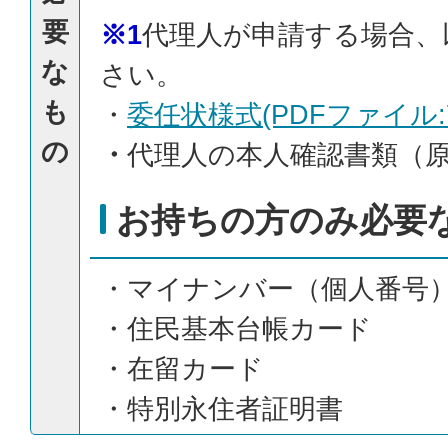
要
※1
代理人が申請する場合、
な
さい。
も
・
委任状様式(PDFファイル:71
の
・
代理人の本人確認書類（
お持ちの方のみ必要
・マイナンバー（個人番号
・住民基本台帳カード
・在留カード
・特別永住者証明書