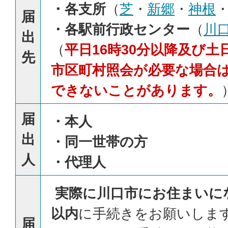
・各支所
（
芝
・
新郷
・
神根
届
・各駅前行政センター
（
川
出
（
平日16時30分以降及び
先
市区町村照会が必要な場合
できないことがあります。
届
・本人
出
・同一世帯の方
人
・代理人
実際に川口市にお住まいに
以内
に手続きをお願いします
届