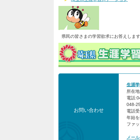
県民の皆さまの学習欲求にお答えしま
生涯学
所在地:
電話:0
048-
お問い合わせ
電話受
年始を
ファック
メール