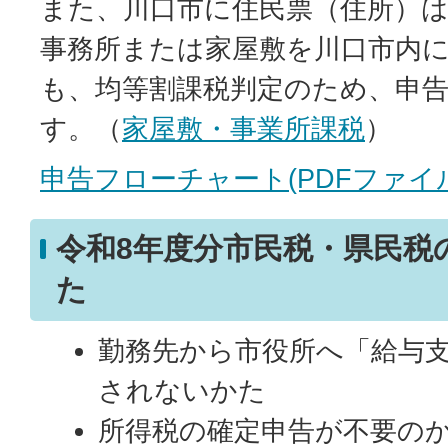
また、川口市に住民票（住所）
事務所または家屋敷を川口市内
も、均等割課税判定のため、申
す。（
家屋敷・事業所課税
）
申告フローチャート(PDFファイル:3
令和8年度分市民税・県民税
た
勤務先から市役所へ「給与
されないかた
所得税の確定申告が不要の