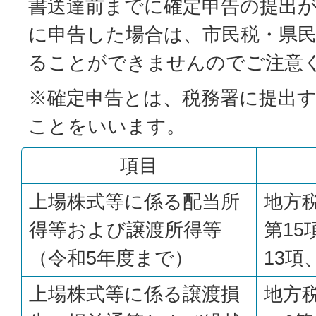
書送達前までに確定申告の提出
に申告した場合は、市民税・県
ることができませんのでご注意
※確定申告とは、税務署に提出
ことをいいます。
項目
上場株式等に係る配当所
地方税
得等および譲渡所得等
第15
（令和5年度まで）
13項
上場株式等に係る譲渡損
地方税