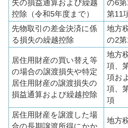
失の損益通算および繰越
の6第
控除（令和5年度まで）
第11
先物取引の差金決済に係
地方税
る損失の繰越控除
の2第
地方
居住用財産の買い替え等
項、第
の場合の譲渡損失や特定
項およ
居住用財産の譲渡損失の
項、第
損益通算および繰越控除
項
居住用財産を譲渡した場
地方税
合の長期譲渡所得にかか