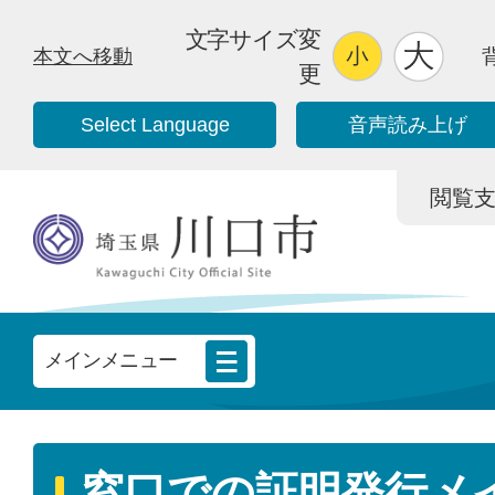
文字サイズ変
本文へ移動
更
Select Language
音声読み上げ
閲覧支援/
メインメニュー
窓口での証明発行メ