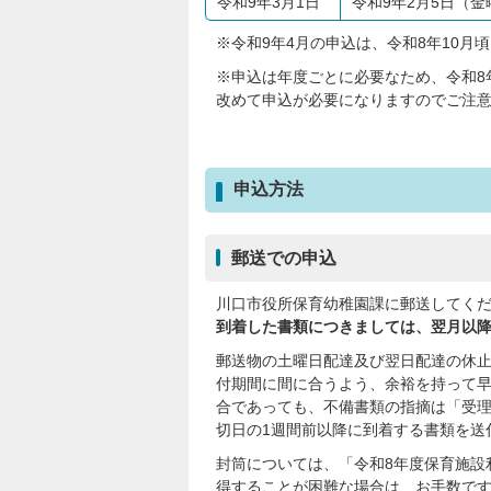
令和9年3月1日
令和9年2月5日（金
※令和9年4月の申込は、令和8年10月
※申込は年度ごとに必要なため、令和8
改めて申込が必要になりますのでご注
申込方法
郵送での申込
川口市役所保育幼稚園課に郵送してく
到着した書類につきましては、翌月以
郵送物の土曜日配達及び翌日配達の休止
付期間に間に合うよう、余裕を持って
合であっても、不備書類の指摘は「受
切日の1週間前以降に到着する書類を送
封筒については、「令和8年度保育施設
得することが困難な場合は、お手数で