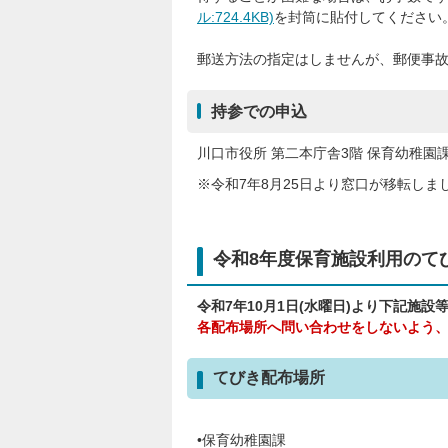
ル:724.4KB)
を封筒に貼付してください
郵送方法の指定はしませんが、郵便事
持参での申込
川口市役所 第二本庁舎3階 保育幼稚園
※令和7年8月25日より窓口が移転し
令和8年度保育施設利用のて
令和7年10月1日(水曜日)より下記施
各配布場所へ問い合わせをしないよう
てびき配布場所
•保育幼稚園課