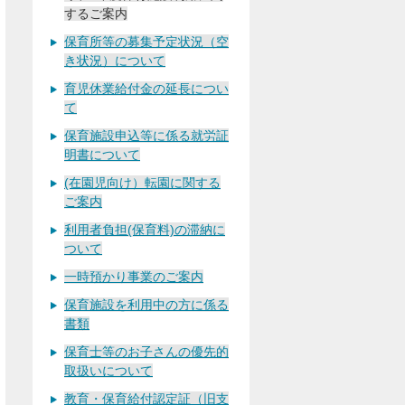
するご案内
保育所等の募集予定状況（空
き状況）について
育児休業給付金の延長につい
て
保育施設申込等に係る就労証
明書について
(在園児向け）転園に関する
ご案内
利用者負担(保育料)の滞納に
ついて
一時預かり事業のご案内
保育施設を利用中の方に係る
書類
保育士等のお子さんの優先的
取扱いについて
教育・保育給付認定証（旧支