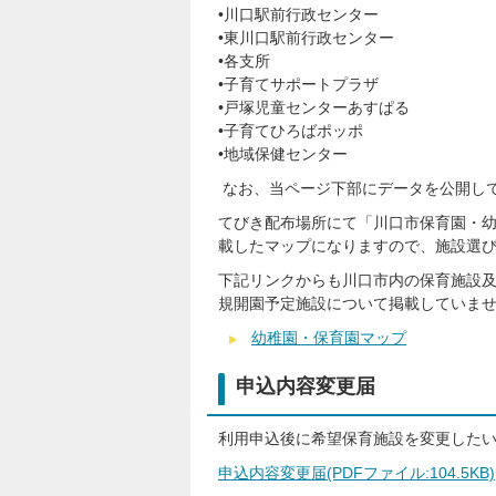
•川口駅前行政センター
•東川口駅前行政センター
•各支所
•子育てサポートプラザ
•戸塚児童センターあすぱる
•子育てひろばポッポ
•地域保健センター
なお、当ページ下部にデータを公開し
てびき配布場所にて「川口市保育園・
載したマップになりますので、施設選
下記リンクからも川口市内の保育施設及
規開園予定施設について掲載していませ
幼稚園・保育園マップ
申込内容変更届
利用申込後に希望保育施設を変更した
申込内容変更届(PDFファイル:104.5KB)