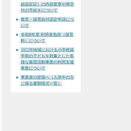
給認定証）の内容変更や再交
付の手続きについて
教育・保育給付認定申請につ
いて
令和8年度 利用者負担（保育
料）について
川口市地域における小学校就
学前の子どもを対象とした多
様な集団活動事業の利用支援
事業について
事業者の皆様へ（入所中の方
に係る書類様式一覧）