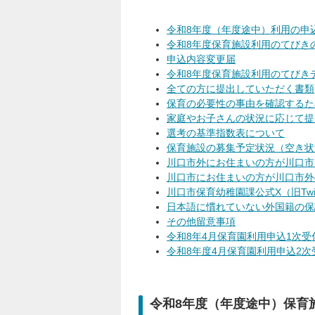
令和8年度（年度途中）利用の申
令和8年度保育施設利用のてびき
申込内容変更届
令和8年度保育施設利用のてびき
全ての方に提出していただく書類
保育の必要性の事由を確認するた
家庭やお子さんの状況に応じて提
選考の基準指数表について
保育施設の募集予定状況（空き状
川口市外にお住まいの方が川口市
川口市にお住まいの方が川口市外
川口市保育幼稚園課公式X（旧Twi
日本語に慣れていない外国籍の保
その他留意事項
令和8年4月保育園利用申込1次
令和8年度4月保育園利用申込2
令和8年度（年度途中）保育