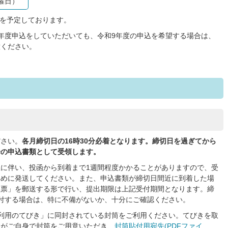
曜日）
頃を予定しております。
年度申込をしていただいても、令和9年度の申込を希望する場合は、
意ください。
ださい。
各月締切日の16時30分必着となります。締切日を過ぎてから
降の申込書類として受領します。
に伴い、投函から到着まで1週間程度かかることがありますので、受
早めに発送してください。また、申込書類が締切日間近に到着した場
理票」を郵送する形で行い、提出期限は上記受付期間となります。締
付する場合は、特に不備がないか、十分にご確認ください。
利用のてびき」に同封されている封筒をご利用ください。てびきを取
すがご自身で封筒をご用意いただき、
封筒貼付用宛先(PDFファイ