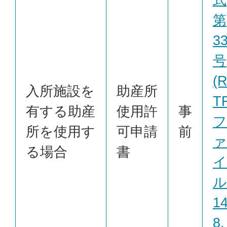
第
3
号
(
入所施設を
助産所
T
有する助産
使用許
事
フ
所を使用す
可申請
前
ァ
る場合
書
イ
ル
1
8.