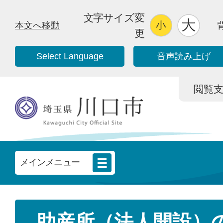
文字サイズ変
本文へ移動
更
Select Language
音声読み上げ
閲覧支援/
メインメニュー
助産所（法人開設）