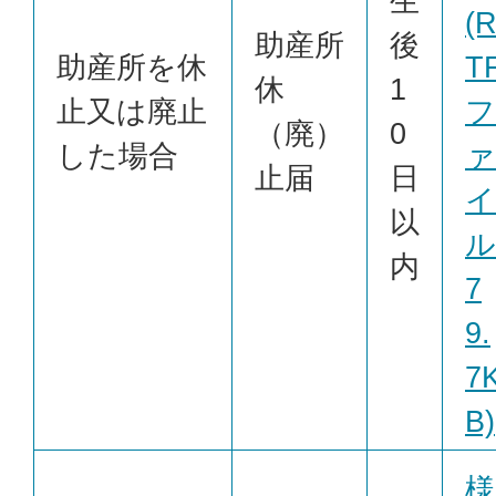
生
(
助産所
後
助産所を休
T
休
1
止又は廃止
フ
（廃）
0
した場合
ァ
止届
日
イ
以
ル
内
7
9.
7
B)
様