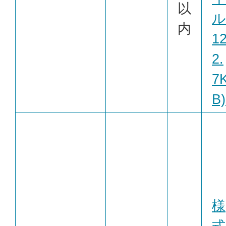
以
ル
内
1
2.
7
B)
様
式