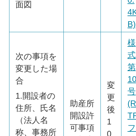
面図
4
B)
様
式
次の事項を
第
変更した場
1
合
変
号
1.開設者の
更
助産所
(
住所、氏名
後
開設許
T
（法人名
1
可事項
フ
称、事務所
0