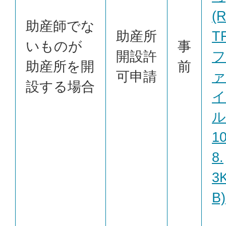
(
助産師でな
助産所
T
いものが
事
開設許
フ
助産所を開
前
可申請
ァ
設する場合
イ
ル
1
8.
3
B)