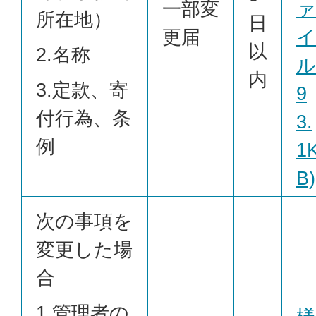
一部変
ァ
所在地）
日
更届
イ
以
2.名称
ル
内
3.定款、寄
9
付行為、条
3.
例
1
B)
次の事項を
変更した場
合
1.管理者の