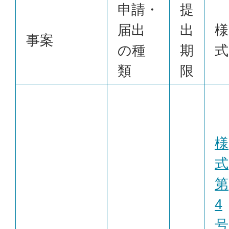
申請・
提
届出
出
様
事案
の種
期
式
類
限
様
式
第
4
号