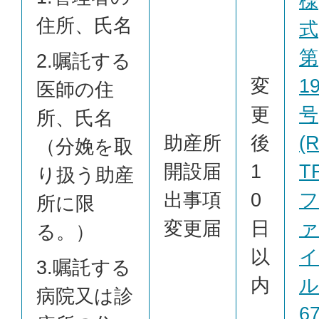
様
住所、氏名
式
第
2.嘱託する
変
1
医師の住
更
号
所、氏名
助産所
後
(
（分娩を取
開設届
1
T
り扱う助産
出事項
0
フ
所に限
変更届
日
ァ
る。）
以
イ
3.嘱託する
内
ル
病院又は診
6