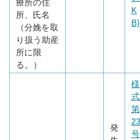
療所の住
K
所、氏名
B)
（分娩を取
り扱う助産
所に限
る。）
様
式
第
2
発
号