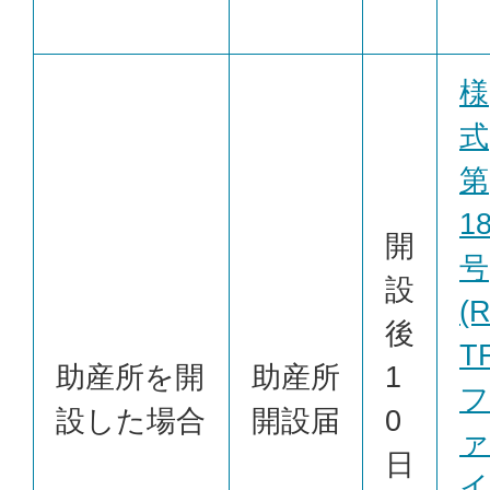
様
式
第
1
開
号
設
(
後
T
助産所を開
助産所
1
フ
設した場合
開設届
0
ァ
日
イ