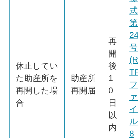
式
第
2
再
号
開
(
休止してい
後
T
た助産所を
助産所
1
フ
再開した場
再開届
0
ァ
合
日
イ
以
ル
内
8