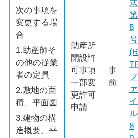
式
次の事項を
第
変更する場
8
合
号
助産所
1.助産師そ
(
開設許
の他の従業
T
可事項
事
者の定員
フ
一部変
前
ァ
2.敷地の面
更許可
イ
積、平面図
申請
ル
3.建物の構
8
造概要、平
0.