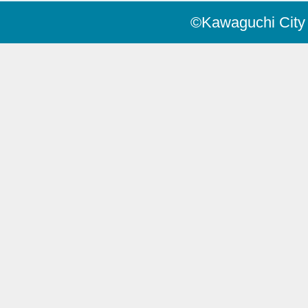
©Kawaguchi City