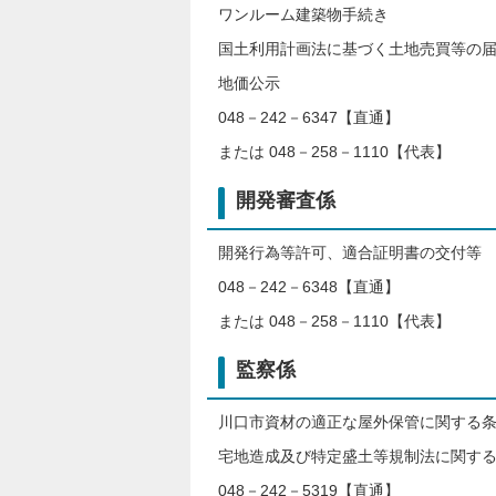
ワンルーム建築物手続き
国土利用計画法に基づく土地売買等の
地価公示
048－242－6347【直通】
または 048－258－1110【代表】
開発審査係
開発行為等許可、適合証明書の交付等
048－242－6348【直通】
または 048－258－1110【代表】
監察係
川口市資材の適正な屋外保管に関する
宅地造成及び特定盛土等規制法に関す
048－242－5319【直通】