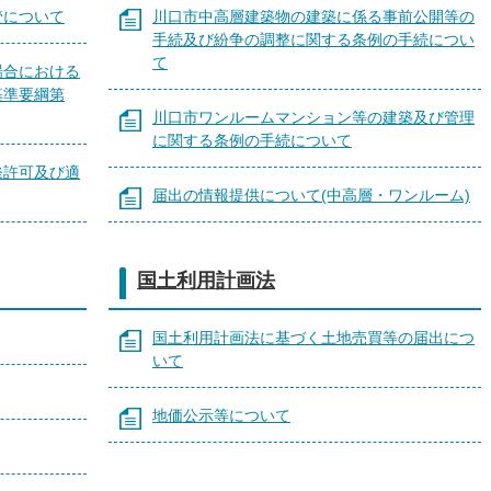
管について
川口市中高層建築物の建築に係る事前公開等の
手続及び紛争の調整に関する条例の手続につい
て
場合における
基準要綱第
川口市ワンルームマンション等の建築及び管理
に関する条例の手続について
発許可及び適
届出の情報提供について(中高層・ワンルーム)
国土利用計画法
国土利用計画法に基づく土地売買等の届出につ
いて
地価公示等について