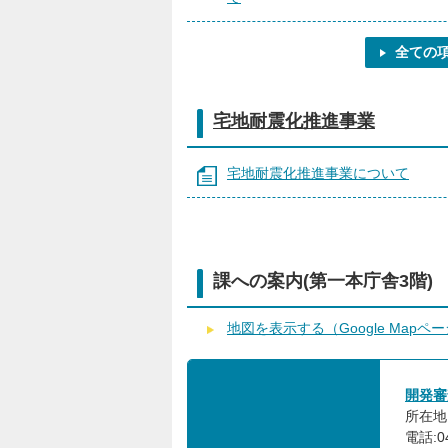
全ての
宅地耐震化推進事業
宅地耐震化推進事業について
課への案内(第一本庁舎3階)
地図を表示する（Google Mapペ
開発審
所在地:
電話:0