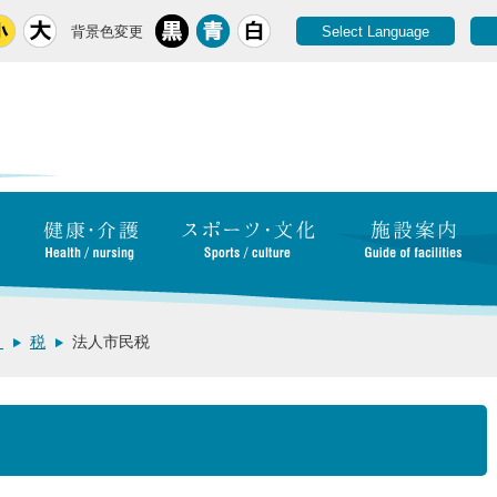
背景色変更
Select Language
き
税
法人市民税