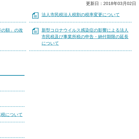
更新日：2018年03月02日
法人市民税法人税割の税率変更について
等の額」の改
新型コロナウイルス感染症の影響による法人
市民税及び事業所税の申告・納付期限の延長
について
車税について