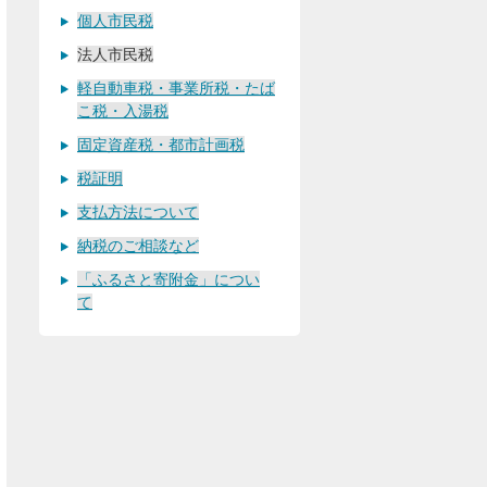
個人市民税
法人市民税
軽自動車税・事業所税・たば
こ税・入湯税
固定資産税・都市計画税
税証明
支払方法について
納税のご相談など
「ふるさと寄附金」につい
て