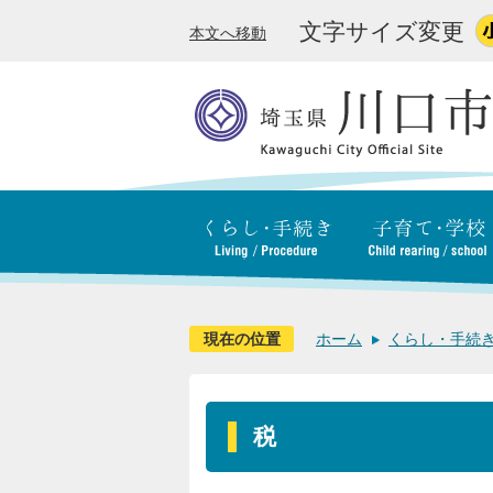
文字サイズ変更
本文へ移動
現在の位置
ホーム
くらし・手続
税