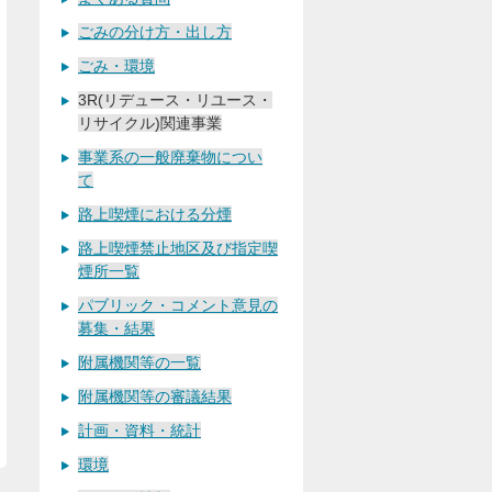
ごみの分け方・出し方
ごみ・環境
3R(リデュース・リユース・
リサイクル)関連事業
事業系の一般廃棄物につい
て
路上喫煙における分煙
路上喫煙禁止地区及び指定喫
煙所一覧
パブリック・コメント意見の
募集・結果
附属機関等の一覧
附属機関等の審議結果
計画・資料・統計
環境