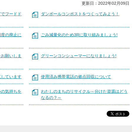
更新日：2022年02月09日
どでフードド
ダンボールコンポストをつくってみよう！
制度の廃止に
ごみ減量化のため3Rに取り組みましょう!
をお願いしま
グリーンコンシューマーになりましょう!
収しています
使用済み携帯電話の拠点回収について
いの気持ちを
わたしのまちのリサイクル～分けた資源はどう
なるの？～