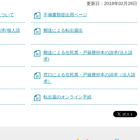
更新日：2018年02月28日
について
不備書類提出用ページ
求(個人請
郵送による転出届出
郵送による住民票・戸籍謄抄本の請求(法人請
求)
窓口による住民票・戸籍謄抄本の請求（法人請
求）
転出届のオンライン手続