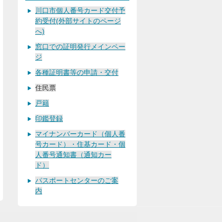
川口市個人番号カード交付予
約受付(外部サイトのページ
へ)
窓口での証明発行メインペー
ジ
各種証明書等の申請・交付
住民票
戸籍
印鑑登録
マイナンバーカード（個人番
号カード）・住基カード・個
人番号通知書（通知カー
ド）
パスポートセンターのご案
内