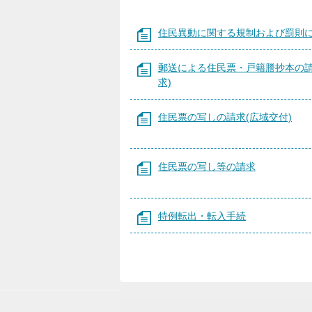
住民異動に関する規制および罰則
郵送による住民票・戸籍謄抄本の請
求)
住民票の写しの請求(広域交付)
住民票の写し等の請求
特例転出・転入手続