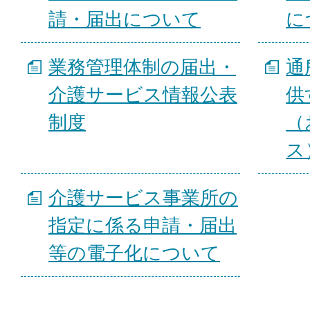
請・届出について
に
業務管理体制の届出・
通
介護サービス情報公表
供
制度
（
ス
介護サービス事業所の
指定に係る申請・届出
等の電子化について