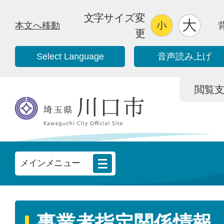
文字サイズ変
本文へ移動
更
Select Language
音声読み上げ
閲覧支援/
メインメニュー
事業者指定関係情報