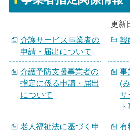
更新日
介護サービス事業者の
報
申請・届出について
介護予防支援事業者の
事
指定に係る申請・届出
(
について
サ
ト
老人福祉法に基づく申
有