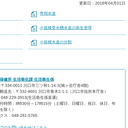
更新日：2018年04月01日
専用水道
小規模受水槽水道の衛生管理
小規模水道の分類
保健所 生活衛生課 生活衛生係
〒334-0011 川口市三ツ和1-14-3
(鳩ヶ谷庁舎4階)
郵送先：〒332-8601 川口市青木2-1-1（川口市役所本庁舎）
048-229-3913(生活衛生係直通)
付時間：8時30分～17時15分（土曜日、日曜日、祝日、休日、年
を除く）
ス：048-281-5765
でのお問い合わせはこちら