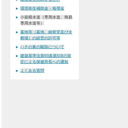
環境衛生補助金・報償金
小規模水道（専用水道、簡易
専用水道等）
墓地等（墓地、納骨堂及び火
葬場）の経営の許可等
ハチの巣の駆除について
建築基準法第93条第5項の規
定による保健所長への通知
よくある質問