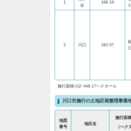
1
166.10
谷
2
川口
282.07
施行面積小計 448.17ヘクタール
川口市施行の土地区画整理事業
施行面
地図
地区名
番号
（ヘク