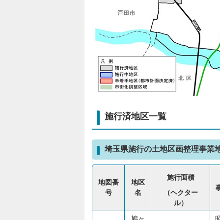
施行済地区一覧
埼玉県施行の土地区画整理事業
施行面積
地図番
地区
号
名
（ヘクター
ル）
鳩ヶ