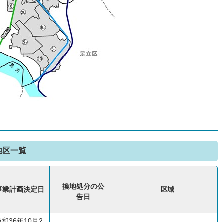
地区一覧
換地処分の公
事業計画決定日
区域
告日
昭和36年10月2