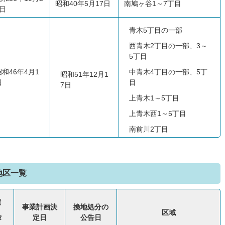
昭和40年5月17日
南鳩ヶ谷1～7丁目
3日
青木5丁目の一部
西青木2丁目の一部、3～
5丁目
昭和46年4月1
中青木4丁目の一部、5丁
昭和51年12月1
日
目
7日
上青木1～5丁目
上青木西1～5丁目
南前川2丁目
地区一覧
積
事業計画決
換地処分の
区域
タ
定日
公告日