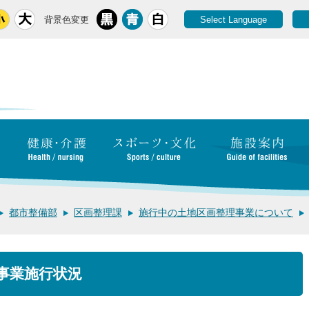
背景色変更
Select Language
都市整備部
区画整理課
施行中の土地区画整理事業について
事業施行状況