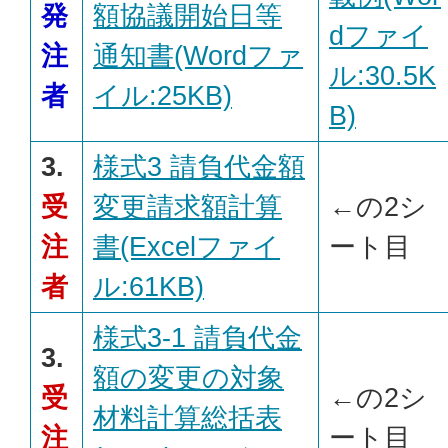
発
額協議開始日等
dファイ
注
通知書(Wordファ
ル:30.5K
者
イル:25KB)
B)
3.
様式3 請負代金額
受
変更請求額計算
←の2シ
注
書(Excelファイ
ート目
者
ル:61KB)
様式3-1 請負代金
3.
額の変更の対象
受
←の2シ
材料計算総括表
注
ート目