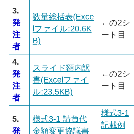
3.
数量総括表(Exce
発
←の2シ
lファイル:20.6K
注
ート目
B)
者
4.
スライド額内訳
発
←の2シ
書(Excelファイ
注
ート目
ル:23.5KB)
者
様式3-1
5.
様式3-1 請負代
記載例
発
金額変更協議書