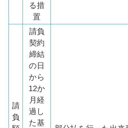
る措
置
請負
契約
締結
の日
から
12か
月経
請
過し
負
た基