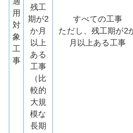
適
残工
用
期が2
すべての工事
対
か月
ただし、残工期が2
象
以上
月以上ある工事
工
ある
事
工事
（比
較的
大規
模な
長期