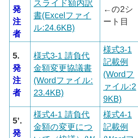
スライド額内訳
発
←の2シ
書(Excelファイ
注
ート目
ル:24.6KB)
者
様式3-1
5.
様式3-1 請負代
記載例
発
金額変更協議書
(Wordフ
注
(Wordファイル:
ァイル:2
者
23.4KB)
9KB)
様式4-1 請負代
様式4-1
5’.
金額の変更につ
記載例
発