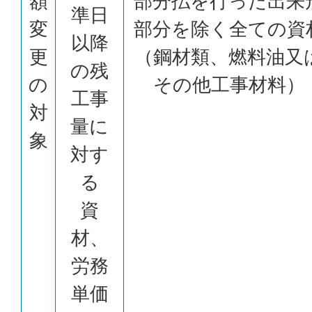
額
部分払を行った出来
準日
変
部分を除く全ての資
以降
更
（鋼材類、燃料油又
の残
の
その他工事材料）
工事
対
量に
象
対す
る
資
材、
労務
単価