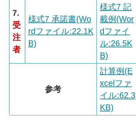
様式7 記
7.
様式7 承諾書(Wo
載例(Wor
受
rdファイル:22.1K
dファイ
注
B)
ル:26.5K
者
B)
計算例(E
xcelファ
参考
イル:62.3
KB)