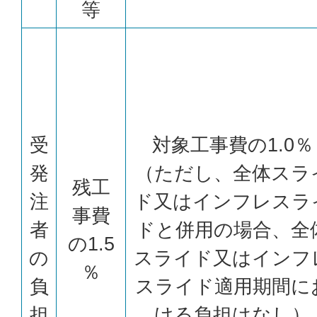
等
受
対象工事費の1.0％
発
（ただし、全体スラ
残工
注
ド又はインフレスラ
事費
者
ドと併用の場合、全
の1.5
の
スライド又はインフ
％
負
スライド適用期間に
担
ける負担はなし）