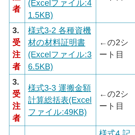
(Excelファイル:4
者
1.5KB)
3.
様式3-2 各種資機
受
材の材料証明書
←の2シ
注
(Excelファイル:3
ート目
者
6.5KB)
3.
様式3-3 運搬金額
受
←の2シ
計算総括表(Excel
注
ート目
ファイル:49KB)
者
様式4 記