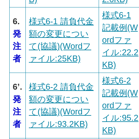
様式6-1
6.
様式6-1 請負代金
記載例(W
発
額の変更につい
ordファ
注
て(協議)(Wordフ
イル:22.2
者
ァイル:25KB)
KB)
様式6-2
6’.
様式6-2 請負代金
記載例(W
発
額の変更につい
ordファ
注
て(協議)(Wordフ
イル:95.2
者
ァイル:93.2KB)
KB)