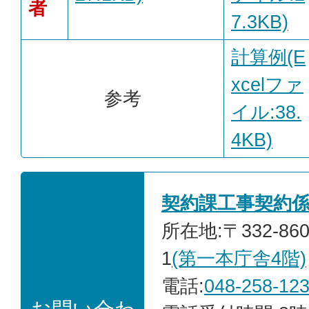
者
7.3KB)
計算例(E
xcelファ
参考
イル:38.
4KB)
契約課工事契約
所在地:〒332-86
1
(第一本庁舎4階)
電話:
048-258-12