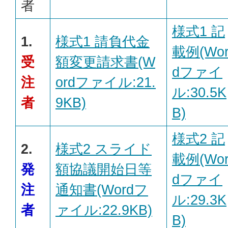
者
様式1 記
1.
様式1 請負代金
載例(Wo
受
額変更請求書(W
dファイ
注
ordファイル:21.
ル:30.5K
者
9KB)
B)
様式2 記
2.
様式2 スライド
載例(Wo
発
額協議開始日等
dファイ
注
通知書(Wordフ
ル:29.3K
者
ァイル:22.9KB)
B)