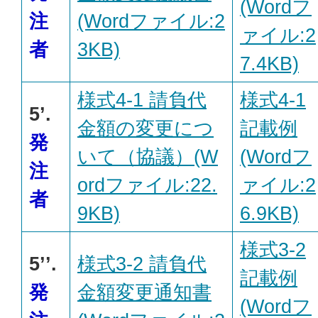
(Wordフ
注
(Wordファイル:2
ァイル:2
者
3KB)
7.4KB)
様式4-1 請負代
様式4-1
5’.
金額の変更につ
記載例
発
いて（協議）(W
(Wordフ
注
ordファイル:22.
ァイル:2
者
9KB)
6.9KB)
様式3-2
5’’.
様式3-2 請負代
記載例
発
金額変更通知書
(Wordフ