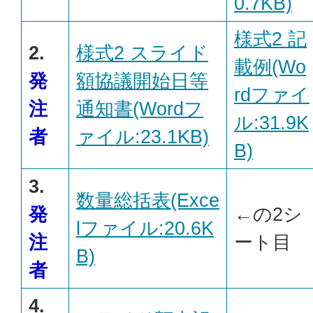
0.7KB)
様式2 記
2.
様式2 スライド
載例(Wo
発
額協議開始日等
rdファイ
注
通知書(Wordフ
ル:31.9K
者
ァイル:23.1KB)
B)
3.
数量総括表(Exce
発
←の2シ
lファイル:20.6K
注
ート目
B)
者
4.