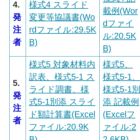
4.
様式4 スライド
載例(Wor
発
変更等協議書(Wo
dファイ
注
rdファイル:29.5K
ル:20.5K
者
B)
B)
様式5 対象材料内
様式5、
訳表、様式5-1 ス
様式5-1
5.
ライド調書、様
様式5-1
発
式5-1別添 スライ
添 記載例
注
ド額計算書(Excel
(Excelフ
者
ファイル:20.9K
ァイル:2
B)
2.6KB)