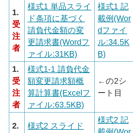
様式1 単品スライ
様式1 記
1.
ド条項に基づく
載例(Wor
受
請負代金額の変
dファイ
注
更請求書(Wordフ
ル:34.5K
者
ァイル:31KB)
B)
1.
様式1-1 請負代金
受
額変更請求額概
←の2シ
注
算計算書(Excelフ
ート目
者
ァイル:63.5KB)
様式2 記
2.
様式2 スライド
載例(Wor