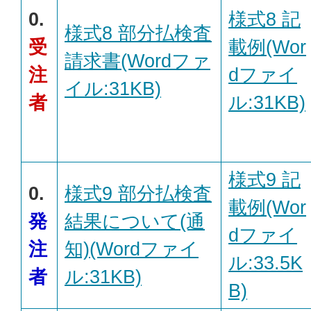
0.
様式8 記
様式8 部分払検査
受
載例(Wor
請求書(Wordファ
注
dファイ
イル:31KB)
者
ル:31KB)
様式9 記
0.
様式9 部分払検査
載例(Wor
発
結果について(通
dファイ
注
知)(Wordファイ
ル:33.5K
者
ル:31KB)
B)