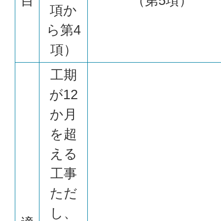
目
（第5項）
項か
ら第4
項）
工期
が12
か月
を超
える
工事
ただ
し、