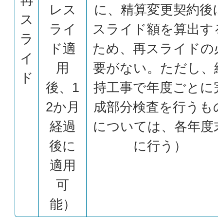
レス
に、精算変更契約後
ス
ライ
スライド額を算出す
ラ
ド適
ため、再スライドの
イ
用
要がない。ただし、
ド
後、1
持工事で年度ごとに
2か月
成部分検査を行うも
経過
については、各年度
後に
に行う）
適用
可
能）