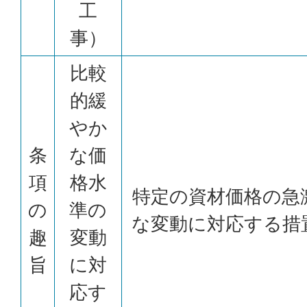
工
事）
比較
的緩
やか
条
な価
項
格水
特定の資材価格の急
の
準の
な変動に対応する措
趣
変動
旨
に対
応す