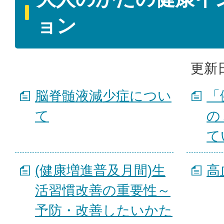
ョン
更新日
脳脊髄液減少症につい
「
て
の
て
(健康増進普及月間)生
高
活習慣改善の重要性～
予防・改善したいかた