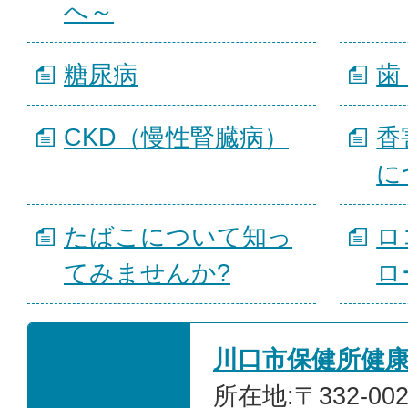
へ～
糖尿病
歯
CKD（慢性腎臓病）
香
に
たばこについて知っ
ロ
てみませんか?
ロ
川口市保健所健
所在地:〒332-00