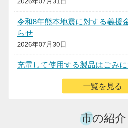
お
2026年07月31日
知
令和8年熊本地震に対する義援
ら
らせ
2026年07月30日
せ
充電して使用する製品はごみに
さい！
一覧を見る
2026年05月15日
【重要】充電して使用する製品
市の紹介
ン電池等）の出し方にご注意く